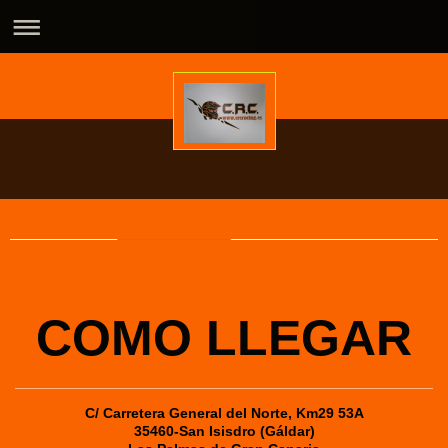
COMO LLEGAR
C/ Carretera General del Norte, Km29 53A
35460-San Isisdro (Gáldar)